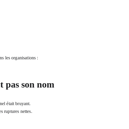
s les organisations :
it pas son nom
el était bruyant.
es ruptures nettes.